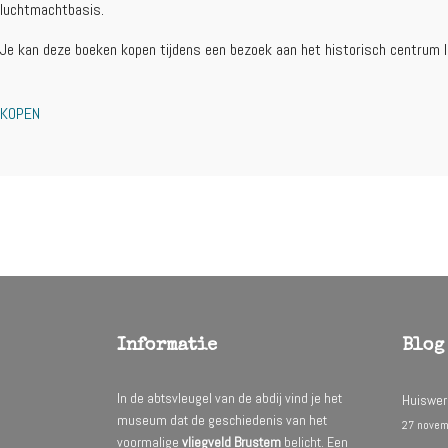
luchtmachtbasis.
Je kan deze boeken kopen tijdens een bezoek aan het historisch centrum l
KOPEN
Informatie
Blog
In de abtsvleugel van de abdij vind je het
Huiswer
museum dat de geschiedenis van het
27 novem
voormalige
vliegveld Brustem
belicht. Een