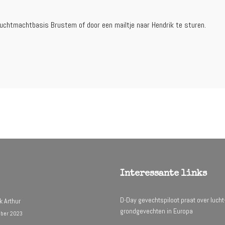
uchtmachtbasis Brustem of door een mailtje naar Hendrik te sturen.
Interessante links
D-Day gevechtspiloot praat over lucht
k Arthur
grondgevechten in Europa
ber 2023