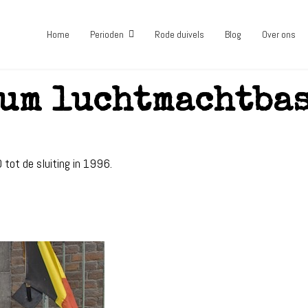
Home
Perioden
Rode duivels
Blog
Over ons
rum luchtmachtba
tot de sluiting in 1996.