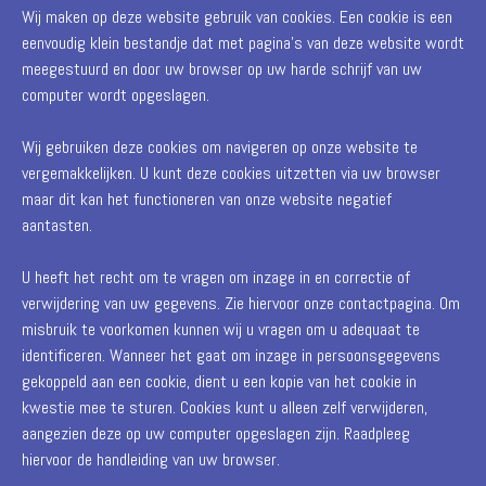
Wij maken op deze website gebruik van cookies. Een cookie is een
Huiswerk Arthur
eenvoudig klein bestandje dat met pagina's van deze website wordt
27 november 2023
meegestuurd en door uw browser op uw harde schrijf van uw
Boeken
computer wordt opgeslagen.
04 juni 2023
Wij gebruiken deze cookies om navigeren op onze website te
Bezoek van senoiren Rijkel
vergemakkelijken. U kunt deze cookies uitzetten via uw browser
19 november 2022
maar dit kan het functioneren van onze website negatief
aantasten.
Interessante links
U heeft het recht om te vragen om inzage in en correctie of
verwijdering van uw gegevens. Zie hiervoor onze contactpagina. Om
D-Day gevechtspiloot praat over lucht-grondgevechten in Europa
misbruik te voorkomen kunnen wij u vragen om u adequaat te
Herinnering aan WO II en D-Day
identificeren. Wanneer het gaat om inzage in persoonsgegevens
gekoppeld aan een cookie, dient u een kopie van het cookie in
Heropening van het Historisch Centrum Luchtmachtbasis Brustem
kwestie mee te sturen. Cookies kunt u alleen zelf verwijderen,
Interview met Floyd 'Ramblin Wreck' Blair
aangezien deze op uw computer opgeslagen zijn. Raadpleeg
hiervoor de handleiding van uw browser.
Partners